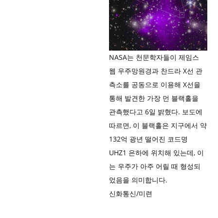
NASA는 천문학자들이 제임스
웹 우주망원경과 찬드라 X선 관
측소를 공동으로 이용해 X선을
통해 발견한 가장 먼 블랙홀을
관측했다고 6일 밝혔다. 보도에
따르면, 이 블랙홀은 지구에서 약
132억 광년 떨어진 코드명
UHZ1 은하에 위치해 있는데, 이
는 우주가 아주 어릴 때 형성되
었음을 의미합니다.
신화통신/미련