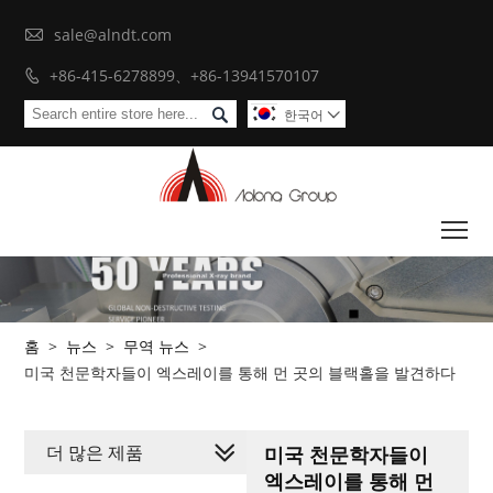

sale@alndt.com
+86-415-6278899、+86-13941570107


한국어

To
홈
>
뉴스
>
무역 뉴스
>
미국 천문학자들이 엑스레이를 통해 먼 곳의 블랙홀을 발견하다
더 많은 제품
미국 천문학자들이
엑스레이를 통해 먼