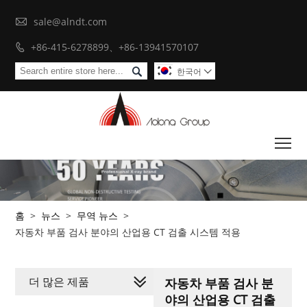

sale@alndt.com
+86-415-6278899、+86-13941570107


한국어

To
홈
>
뉴스
>
무역 뉴스
>
자동차 부품 검사 분야의 산업용 CT 검출 시스템 적용
더 많은 제품
자동차 부품 검사 분
야의 산업용 CT 검출