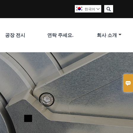

한국어

공장 전시
연락 주세요.
회사 소개
