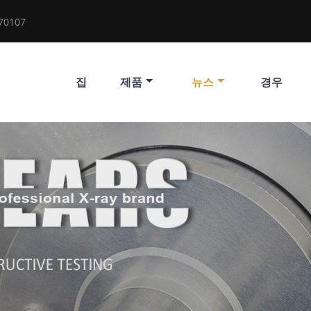
70107
집
제품
뉴스
경우