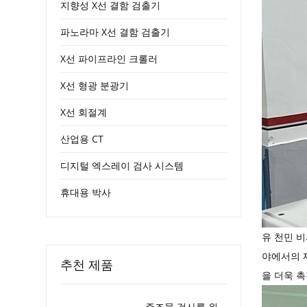
지향성 X선 결함 검출기
파노라마 X선 결함 검출기
X선 파이프라인 크롤러
X선 형광 분광기
X선 회절계
산업용 CT
디지털 엑스레이 검사 시스템
휴대용 박사
유 천민 비
야에서의 제
추천 제품
을 더욱 
주조물 검사를 위