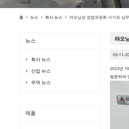
홈
>
뉴스
>
회사 뉴스
>
랴오닝성 정법위원회 서기와 상
랴오닝
뉴스
03-11-2
회사 뉴스

2023년 
산업 뉴스

방문하여 연
무역 뉴스

제품