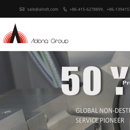

sale@alndt.com
+86-415-6278899、+86-139415
