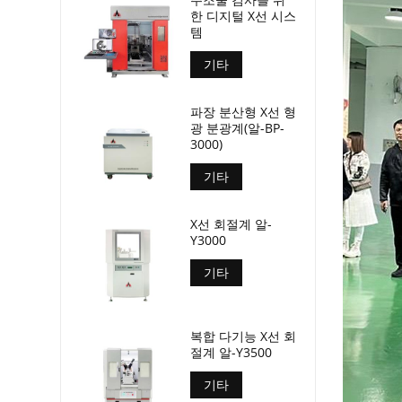
한 디지털 X선 시스
템
기타
파장 분산형 X선 형
광 분광계(알-BP-
3000)
기타
X선 회절계 알-
Y3000
기타
복합 다기능 X선 회
절계 알-Y3500
기타