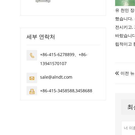
유 천민 장
했습니다.
전시키고,
바랐습니다
세부 연락처
립적이고 통
+86-415-6278899、+86-

13941570107
이전 뉴

sale@alndt.com

+86-415-3458588,3458688

최