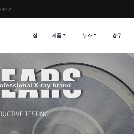
70107
집
제품
뉴스
경우