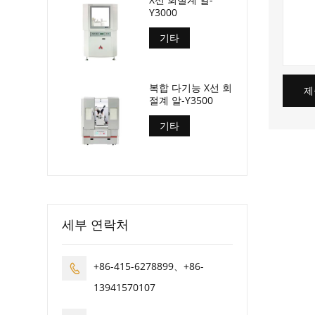
Y3000
기타
복합 다기능 X선 회
제
절계 알-Y3500
기타
세부 연락처
+86-415-6278899、+86-

13941570107