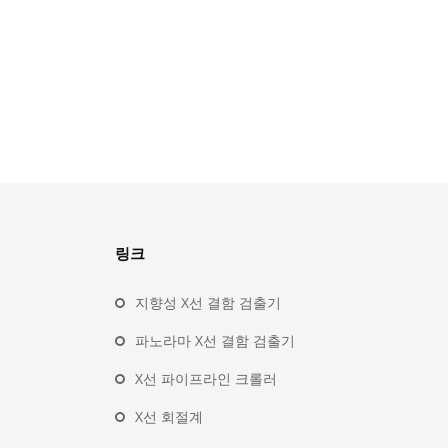
링크
지향성 X선 결함 검출기
파노라마 X선 결함 검출기
X선 파이프라인 크롤러
X선 회절계