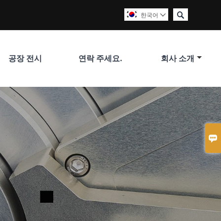

한국어

공장 전시
연락 주세요.
회사 소개
