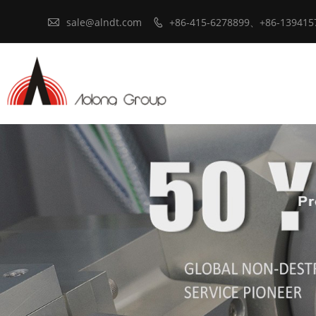

sale@alndt.com
+86-415-6278899、+86-139415
