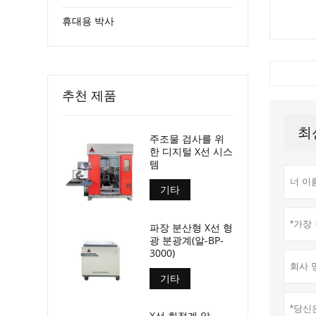
휴대용 박사
추천 제품
최
주조물 검사를 위
한 디지털 X선 시스
템
기타
파장 분산형 X선 형
광 분광계(알-BP-
3000)
기타
X선 회절계 알-