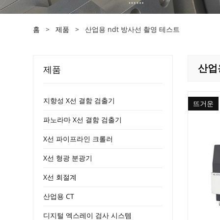
홈
>
제품
>
산업용 ndt 방사선 촬영 테스트
산업용
제품
지향성 X선 결함 검출기
뜨거운
파노라마 X선 결함 검출기
X선 파이프라인 크롤러
X선 형광 분광기
X선 회절계
산업용 CT
디지털 엑스레이 검사 시스템