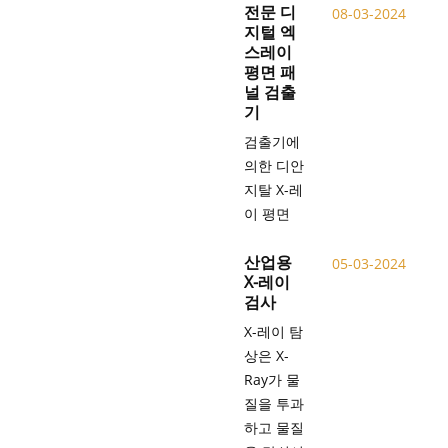
전문 디
08-03-2024
지털 엑
스레이
평면 패
널 검출
기
검출기에
의한 디안
지탈 X-레
이 평면
산업용
05-03-2024
X-레이
검사
X-레이 탐
상은 X-
Ray가 물
질을 투과
하고 물질