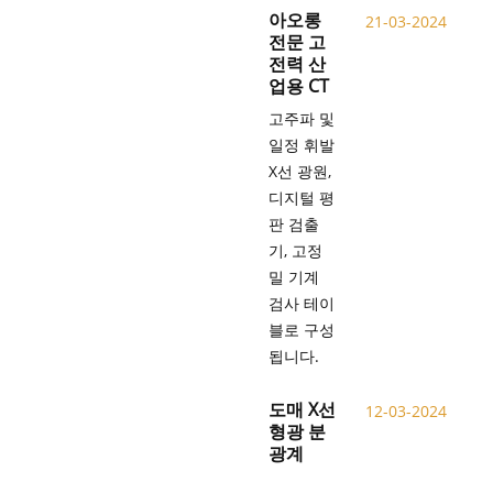
아오롱
21-03-2024
전문 고
전력 산
업용 CT
고주파 및
일정 휘발
X선 광원,
디지털 평
판 검출
기, 고정
밀 기계
검사 테이
블로 구성
됩니다.
도매 X선
12-03-2024
형광 분
광계