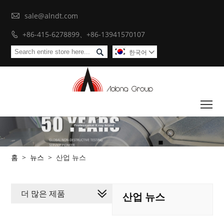

sale@alndt.com
+86-415-6278899、+86-13941570107


한국어

To
홈
>
뉴스
>
산업 뉴스
더 많은 제품
산업 뉴스