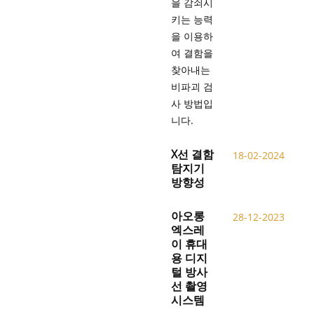
을 감쇠시
키는 능력
을 이용하
여 결함을
찾아내는
비파괴 검
사 방법입
니다.
X선 결함
18-02-2024
탐지기
방향성
아오롱
28-12-2023
엑스레
이 휴대
용 디지
털 방사
선 촬영
시스템