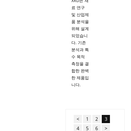
XRD는 재
료 연구
및 산업제
품 분석을
위해 설계
되었습니
다. 기존
분석과 특
수 목적
측정을 결
합한 완벽
한 제품입
니다.
<
1
2
3
4
5
6
>