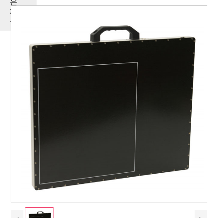
은
제
품