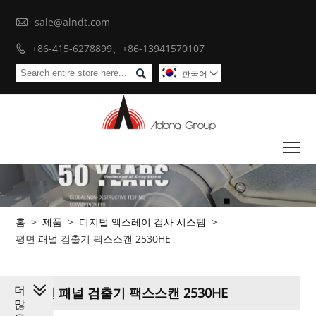

sale@alndt.com
+86-415-6278899、+86-13941570107


한국어

To
홈
>
제품
>
디지털 엑스레이 검사 시스템
>
평면 패널 검출기 팩스스캔 2530HE
더
평면 패널 검출기 팩스스캔 2530HE
많