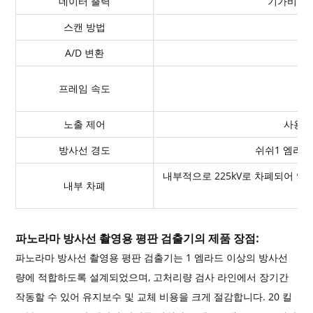
데이터 출력
기가비트 
스캔 방법
A/D 변환
프레임 속도
노출 제어
사용자
방사선 경도
쉬쉬1 엠라드
내부적으로 225kV로 차폐되어 있
내부 차폐
파노라마 방사선 촬영용 평판 검출기의 제품 장점:
파노라마 방사선 촬영용 평판 검출기는 1 엠라드 이상의 방사선
량에 적합하도록 설계되었으며, 고처리량 검사 라인에서 장기간
작동할 수 있어 유지보수 및 교체 비용을 크게 절감합니다. 20 킬