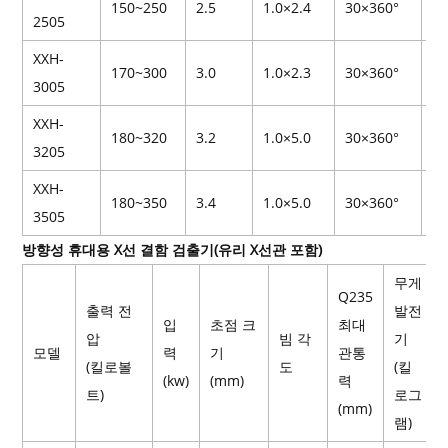
150~250
2.5
1.0×2.4
30×360°
25
2505
XXH-
170~300
3.0
1.0×2.3
30×360°
25
3005
XXH-
180~320
3.2
1.0×5.0
30×360°
25
3205
XXH-
180~350
3.4
1.0×5.0
30×360°
25
3505
방향성 휴대용 X선 결함 검출기(유리 X선관 포함)
무게
Q235
출력 전
발전
입
초점 크
최대
압
빔 각
기
모델
력
기
관통
(킬로볼
도
(킬
(kw)
(mm)
력
트)
로그
(mm)
램)