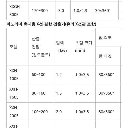
XXGH-
170~300
3.0
1.0×2.3
30×360°
25
3005
파노라마 휴대용 X선 결함 검출기(유리 X선관 포함)
빔 각도
산출
입력
초점 크기
모델
전압
（kw）
(mm)
(킬로볼트)
콘 타겟
플
XXH-
60~100
1.2
1.0×3.5
30×360°
25
1005
XXH-
80~160
1.5
1.0×3.5
30×360°
25
1605
XXH-
100~200
2.0
1.0×3.5
30×360°
25
2005
XXH-