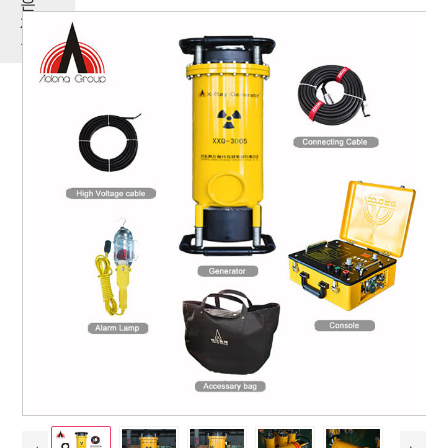
은
제
품