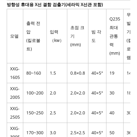
방향성 휴대용 X선 결함 검출기(세라믹 X선관 포함)
무게
Q235
출력 전
발전
초점 크
최대
압
입력
빔 각
기
모델
기
관통
(킬로볼
（kw）
도
(킬
(mm)
력
트)
로그
(mm)
램)
XXG-
80~160
1.5
0.8×0.8
40+5°
19
14.5
1605
XXG-
100~200
2.0
2.0×2.0
40+5°
30
18
2005
XXG-
150~250
2.5
2.0×2.0
40+5°
40
30.5
2505
XXG-
170~300
3.0
2.5×2.5
40+5°
50
36.5
3005