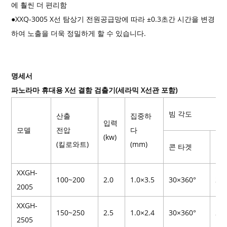
에 훨씬 더 편리함
●XXQ-3005 X선 탐상기 전원공급망에 따라 ±0.3초간 시간을 변경
하여 노출을 더욱 정밀하게 할 수 있습니다.
명세서
파노라마 휴대용 X선 결함 검출기(세라믹 X선관 포함)
빔 각도
산출
집중하
입력
모델
전압
다
(kw)
(킬로와트)
(mm)
콘 타겟
플
XXGH-
100~200
2.0
1.0×3.5
30×360°
25
2005
XXGH-
150~250
2.5
1.0×2.4
30×360°
25
2505