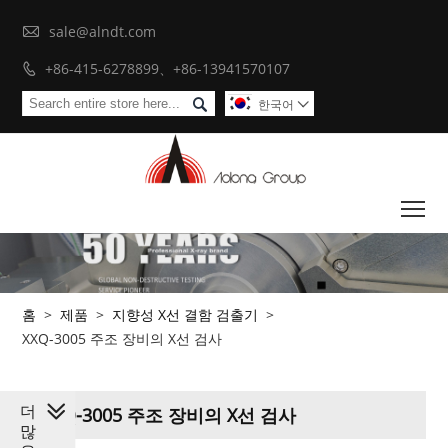

sale@alndt.com
+86-415-6278899、+86-13941570107


한국어

To
홈
>
제품
>
지향성 X선 결함 검출기
>
XXQ-3005 주조 장비의 X선 검사
더
XXQ-3005 주조 장비의 X선 검사
많