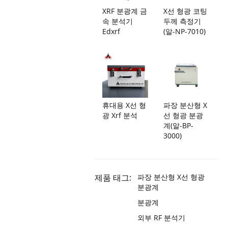
XRF 분광계 금
X선 형광 코팅
속 분석기
두께 측정기
Edxrf
(알-NP-7010)
휴대용 X선 형
파장 분산형 X
광 Xrf 분석
선 형광 분광
계(알-BP-
3000)
제품 태그:
파장 분산형 X선 형광
분광계
분광계
외부 RF 분석기