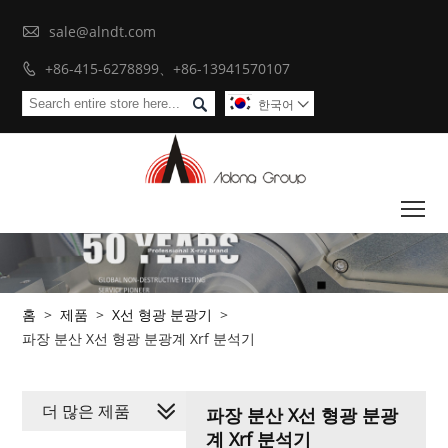

sale@alndt.com
+86-415-6278899、+86-13941570107


한국어

To
홈
>
제품
>
X선 형광 분광기
>
파장 분산 X선 형광 분광계 Xrf 분석기
더 많은 제품
파장 분산 X선 형광 분광
계 Xrf 분석기