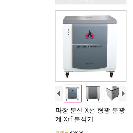
파장 분산 X선 형광 분광
계 Xrf 분석기
브랜드
Aolong