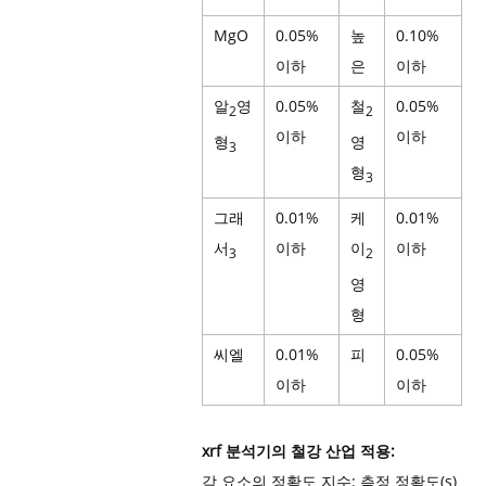
MgO
0.05%
높
0.10%
이하
은
이하
알
영
0.05%
철
0.05%
2
2
이하
이하
형
영
3
형
3
그래
0.01%
케
0.01%
서
이하
이
이하
3
2
영
형
씨엘
0.01%
피
0.05%
이하
이하
xrf 분석기의 철강 산업 적용:
각 요소의 정확도 지수: 측정 정확도(s)