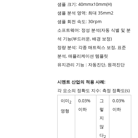
샘플 크기: 40mmx10mm(H)
샘플 분석 영역: 최대 35mm2
샘플 회전 속도: 30rpm
소프트웨어: 정성 분석(자동 식별 및 분
석 기능(부드러운, 배경 보정)
정량 분석: 각종 매트릭스 보정, 표준
분석, 애플리케이션 템플릿
유지관리 기능 : 자동진단, 원격진단
시멘트 산업의 적용 사례:
각 요소의 정확도 지수: 측정 정확도(s)
이미
0.03%
그
0.03%
2
이하
렇
이하
영형
지
않
다
2