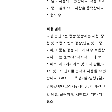
서 널리 사용되고 있습니다. 적용 효과
가 좋고 실제 요구 사항을 충족합니다.
사용자 수.
적용 범위:
파장 분산 X선 형광 분광계는 대형, 중
형 및 소형 시멘트 공장(단일 및 이중
가마)의 품질 공정 제어에 매우 적합합
니다. 이는 원료(예: 석회석, 모래, 보크
사이트, 마그네사이트 및 기타 광물)의
1차 및 2차 산화물 분석에 사용할 수 있
습니다. CaO, SiO 측정
,알
영형
,철
2
2
3
2
영형
,MgO,그래서
,케이
0, 이미
0,CI
3
3
2
2
및 원료, 클링커 및 시멘트의 기타 기존
요소.