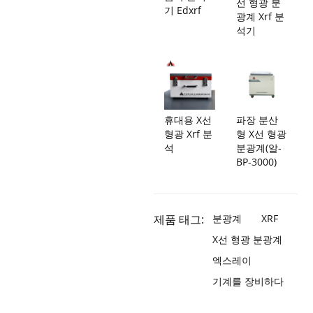
선 형광 분
기 Edxrf
광계 Xrf 분
석기
휴대용 X선
파장 분산
형광 Xrf 분
형 X선 형광
석
분광계(알-
BP-3000)
제품 태그:
분광계
XRF
X선 형광 분광계
엑스레이
기계를 장비하다