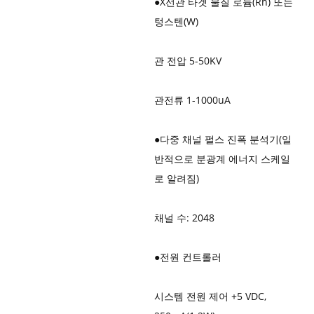
●
X선관 타겟 물질 로듐(Rh) 또는
텅스텐(W)
관 전압 5-50KV
관전류 1-1000uA
●
다중 채널 펄스 진폭 분석기(일
반적으로 분광계 에너지 스케일
로 알려짐)
채널 수: 2048
●
전원 컨트롤러
시스템 전원 제어 +5 VDC,