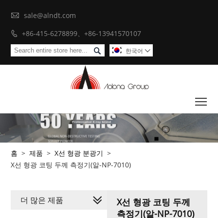

sale@alndt.com
+86-415-6278899、+86-13941570107


한국어

To
홈
>
제품
>
X선 형광 분광기
>
X선 형광 코팅 두께 측정기(알-NP-7010)
더 많은 제품
X선 형광 코팅 두께
측정기(알-NP-7010)