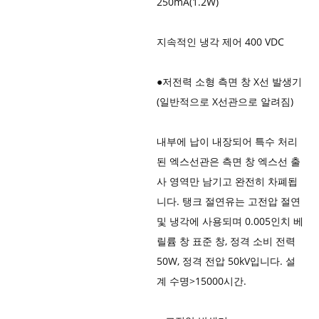
250mA(1.2W)
지속적인 냉각 제어 400 VDC
●
저전력 소형 측면 창 X선 발생기
(일반적으로 X선관으로 알려짐)
내부에 납이 내장되어 특수 처리
된 엑스선관은 측면 창 엑스선 출
사 영역만 남기고 완전히 차폐됩
니다. 탱크 절연유는 고전압 절연
및 냉각에 사용되며 0.005인치 베
릴륨 창 표준 창, 정격 소비 전력
50W, 정격 전압 50kV입니다. 설
계 수명>15000시간.