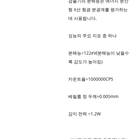
검출기의 분해능은 에너지 분산
형 X선 형광 분광계를 평가하는
데 사용됩니다.
성능의 주요 지표 중 하나
분해능<122eV(분해능이 낮을수
록 감도가 높아짐)
카운트율>1000000CPS
베릴륨 창 두께=0.005mm
감지 전력 <1.2W