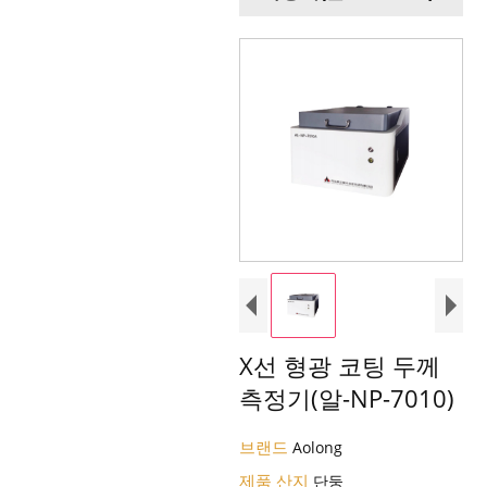
X선 형광 코팅 두께
측정기(알-NP-7010)
브랜드
Aolong
제품 산지
단둥